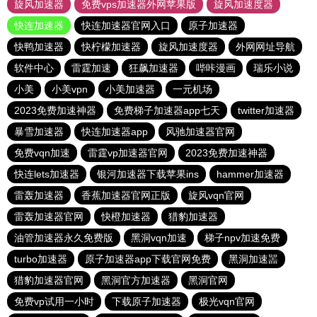
旋风加速器
免费vps加速器外网苹果版
旋风加速度器
快连加速器
快连加速器官网入口
原子加速器
快鸭加速器
快柠檬加速器
旋风加速度器
外网网址导航
软件中心
雷霆加速
狂飙加速器
哔咔漫画
瑞乐小说
小美
小美vpn
小美加速器
一元机场
2023免费加速神器
免费梯子加速器app七天
twitter加速器
暴雪加速器
快连加速器app
风驰加速器官网
免费vqn加速
雷霆vp加速器官网
2023免费加速神器
快连lets加速器
银河加速器下载苹果ins
hammer加速器
雷轰加速器
香蕉加速器官网正版
旋风vqn官网
雷轰加速器官网
快橙加速器
猎豹加速器
油管加速器永久免费版
黑洞vqn加速
梯子npv加速免费
turbo加速器
原子加速器app下载官网免费
黑洞加速噐
猎豹加速器官网
黑洞官方加速器
黑洞官网
免费vp试用一小时
下载原子加速器
极光vqn官网