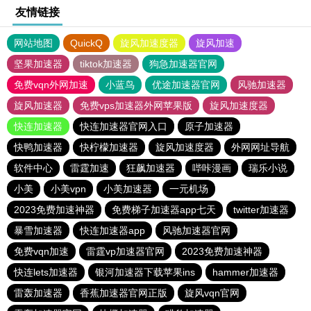
友情链接
网站地图
QuickQ
旋风加速度器
旋风加速
坚果加速器
tiktok加速器
狗急加速器官网
免费vqn外网加速
小蓝鸟
优途加速器官网
风驰加速器
旋风加速器
免费vps加速器外网苹果版
旋风加速度器
快连加速器
快连加速器官网入口
原子加速器
快鸭加速器
快柠檬加速器
旋风加速度器
外网网址导航
软件中心
雷霆加速
狂飙加速器
哔咔漫画
瑞乐小说
小美
小美vpn
小美加速器
一元机场
2023免费加速神器
免费梯子加速器app七天
twitter加速器
暴雪加速器
快连加速器app
风驰加速器官网
免费vqn加速
雷霆vp加速器官网
2023免费加速神器
快连lets加速器
银河加速器下载苹果ins
hammer加速器
雷轰加速器
香蕉加速器官网正版
旋风vqn官网