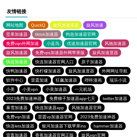
友情链接
网站地图
QuickQ
旋风加速度器
旋风加速
坚果加速器
tiktok加速器
狗急加速器官网
免费vqn外网加速
小蓝鸟
优途加速器官网
风驰加速器
旋风加速器
免费vps加速器外网苹果版
旋风加速度器
快连加速器
快连加速器官网入口
原子加速器
快鸭加速器
快柠檬加速器
旋风加速度器
外网网址导航
软件中心
雷霆加速
狂飙加速器
哔咔漫画
瑞乐小说
小美
小美vpn
小美加速器
一元机场
2023免费加速神器
免费梯子加速器app七天
twitter加速器
暴雪加速器
快连加速器app
风驰加速器官网
免费vqn加速
雷霆vp加速器官网
2023免费加速神器
快连lets加速器
银河加速器下载苹果ins
hammer加速器
雷轰加速器
香蕉加速器官网正版
旋风vqn官网