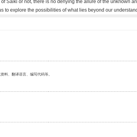
of Saiki or not, there is no denying the allure of the unknown an
us to explore the possibilities of what lies beyond our understa
找资料、翻译语言、编写代码等。