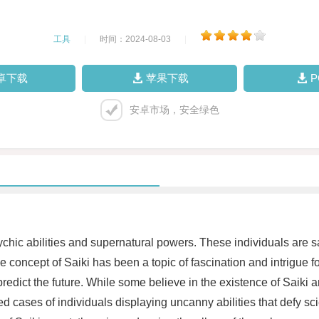
工具
|
时间：2024-08-03
|
卓下载
苹果下载
安卓市场，安全绿色
ychic abilities and supernatural powers. These individuals are s
 concept of Saiki has been a topic of fascination and intrigue f
dict the future. While some believe in the existence of Saiki and
ases of individuals displaying uncanny abilities that defy scien