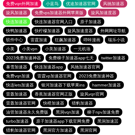
免费vqn外网加速
小蓝鸟
优途加速器官网
风驰加速器
旋风加速器
免费vps加速器外网苹果版
旋风加速度器
快连加速器
快连加速器官网入口
原子加速器
快鸭加速器
快柠檬加速器
旋风加速度器
外网网址导航
软件中心
雷霆加速
狂飙加速器
哔咔漫画
瑞乐小说
小美
小美vpn
小美加速器
一元机场
2023免费加速神器
免费梯子加速器app七天
twitter加速器
暴雪加速器
快连加速器app
风驰加速器官网
免费vqn加速
雷霆vp加速器官网
2023免费加速神器
快连lets加速器
银河加速器下载苹果ins
hammer加速器
雷轰加速器
香蕉加速器官网正版
旋风vqn官网
雷轰加速器官网
快橙加速器
猎豹加速器
油管加速器永久免费版
黑洞vqn加速
梯子npv加速免费
turbo加速器
原子加速器app下载官网免费
黑洞加速噐
猎豹加速器官网
黑洞官方加速器
黑洞官网