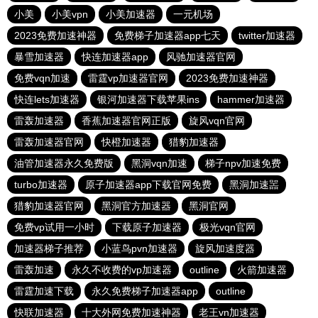
小美
小美vpn
小美加速器
一元机场
2023免费加速神器
免费梯子加速器app七天
twitter加速器
暴雪加速器
快连加速器app
风驰加速器官网
免费vqn加速
雷霆vp加速器官网
2023免费加速神器
快连lets加速器
银河加速器下载苹果ins
hammer加速器
雷轰加速器
香蕉加速器官网正版
旋风vqn官网
雷轰加速器官网
快橙加速器
猎豹加速器
油管加速器永久免费版
黑洞vqn加速
梯子npv加速免费
turbo加速器
原子加速器app下载官网免费
黑洞加速噐
猎豹加速器官网
黑洞官方加速器
黑洞官网
免费vp试用一小时
下载原子加速器
极光vqn官网
加速器梯子推荐
小蓝鸟pvn加速器
旋风加速度器
雷轰加速
永久不收费的vp加速器
outline
火箭加速器
雷霆加速下载
永久免费梯子加速器app
outline
快联加速器
十大外网免费加速神器
老王vn加速器