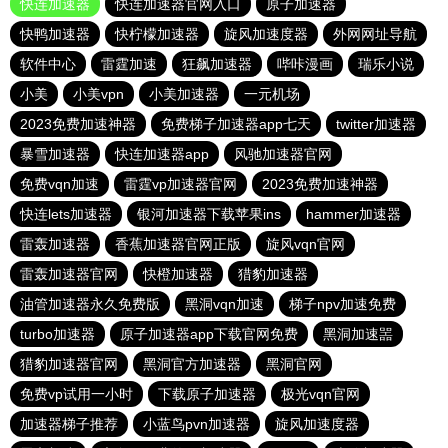
快连加速器
快连加速器官网入口
原子加速器
快鸭加速器
快柠檬加速器
旋风加速度器
外网网址导航
软件中心
雷霆加速
狂飙加速器
哔咔漫画
瑞乐小说
小美
小美vpn
小美加速器
一元机场
2023免费加速神器
免费梯子加速器app七天
twitter加速器
暴雪加速器
快连加速器app
风驰加速器官网
免费vqn加速
雷霆vp加速器官网
2023免费加速神器
快连lets加速器
银河加速器下载苹果ins
hammer加速器
雷轰加速器
香蕉加速器官网正版
旋风vqn官网
雷轰加速器官网
快橙加速器
猎豹加速器
油管加速器永久免费版
黑洞vqn加速
梯子npv加速免费
turbo加速器
原子加速器app下载官网免费
黑洞加速噐
猎豹加速器官网
黑洞官方加速器
黑洞官网
免费vp试用一小时
下载原子加速器
极光vqn官网
加速器梯子推荐
小蓝鸟pvn加速器
旋风加速度器