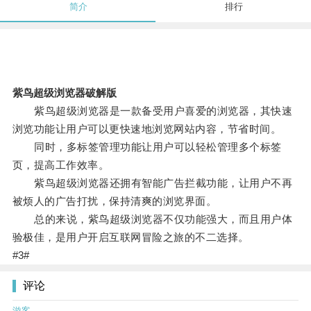
简介
排行
紫鸟超级浏览器破解版
紫鸟超级浏览器是一款备受用户喜爱的浏览器，其快速
浏览功能让用户可以更快速地浏览网站内容，节省时间。
同时，多标签管理功能让用户可以轻松管理多个标签
页，提高工作效率。
紫鸟超级浏览器还拥有智能广告拦截功能，让用户不再
被烦人的广告打扰，保持清爽的浏览界面。
总的来说，紫鸟超级浏览器不仅功能强大，而且用户体
验极佳，是用户开启互联网冒险之旅的不二选择。
#3#
评论
游客