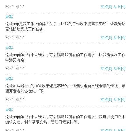
2024-08-17
支持
[0]
反对
[0]
游客
这款app是我工作上的得力助手，让我的工作效率提高了50%，让我能够
更轻松地完成工作任务。
2024-08-17
支持
[0]
反对
[0]
游客
这款app的功能非常强大，可以满足我所有的工作需求，让我能够在工作
中游刃有余。
2024-08-17
支持
[0]
反对
[0]
游客
这款加速器app的加速效果还是不错的，但偶尔也会出现卡顿的情况，希
望开发者能够优化一下。
2024-08-17
支持
[0]
反对
[0]
游客
这款app的功能非常强大，可以满足我所有的工作需求。我可以使用它来
编辑文档、制作演示文稿、管理日程安排等。
2024-08-17
支持
[0]
反对
[0]