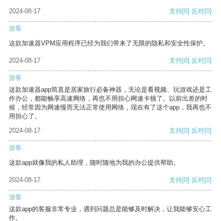
2024-08-17
支持
[0]
反对
[0]
游客
这款加速器VPM应用程序已经为我们带来了无限的隐私和安全性保护。
2024-08-17
支持
[0]
反对
[0]
游客
这款加速器app简直是居家旅行必备神器，无论是看视频、玩游戏还是工
作办公，都能畅享高速网络，再也不用担心网速卡顿了。以前出差的时
候，经常因为网速慢而无法正常使用网络，现在有了这个app，我再也不
用担心了。
2024-08-17
支持
[0]
反对
[0]
游客
这款app就像我的私人助理，随时随地为我的办公提供帮助。
2024-08-17
支持
[0]
反对
[0]
游客
这款app的客服非常专业，遇到问题总是能够及时解决，让我能够安心工
作。