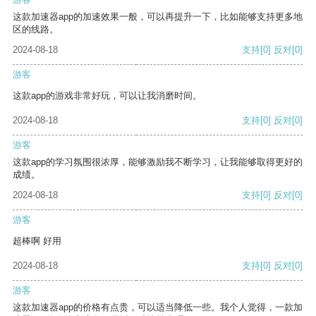
这款加速器app的加速效果一般，可以再提升一下，比如能够支持更多地
区的线路。
2024-08-18
支持
[0]
反对
[0]
游客
这款app的游戏非常好玩，可以让我消磨时间。
2024-08-18
支持
[0]
反对
[0]
游客
这款app的学习氛围很浓厚，能够激励我不断学习，让我能够取得更好的
成绩。
2024-08-18
支持
[0]
反对
[0]
游客
超棒啊 好用
2024-08-18
支持
[0]
反对
[0]
游客
这款加速器app的价格有点贵，可以适当降低一些。我个人觉得，一款加