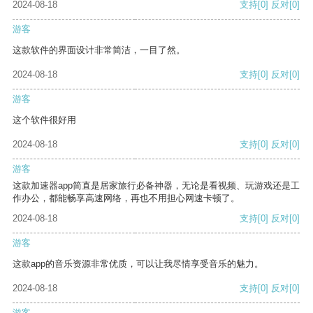
2024-08-18
支持
[0]
反对
[0]
游客
这款软件的界面设计非常简洁，一目了然。
2024-08-18
支持
[0]
反对
[0]
游客
这个软件很好用
2024-08-18
支持
[0]
反对
[0]
游客
这款加速器app简直是居家旅行必备神器，无论是看视频、玩游戏还是工
作办公，都能畅享高速网络，再也不用担心网速卡顿了。
2024-08-18
支持
[0]
反对
[0]
游客
这款app的音乐资源非常优质，可以让我尽情享受音乐的魅力。
2024-08-18
支持
[0]
反对
[0]
游客