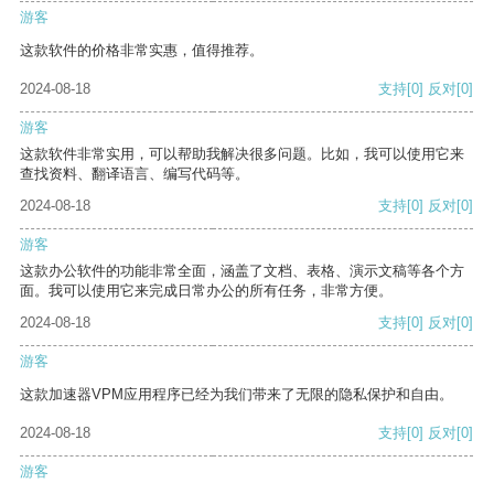
游客
这款软件的价格非常实惠，值得推荐。
2024-08-18
支持
[0]
反对
[0]
游客
这款软件非常实用，可以帮助我解决很多问题。比如，我可以使用它来
查找资料、翻译语言、编写代码等。
2024-08-18
支持
[0]
反对
[0]
游客
这款办公软件的功能非常全面，涵盖了文档、表格、演示文稿等各个方
面。我可以使用它来完成日常办公的所有任务，非常方便。
2024-08-18
支持
[0]
反对
[0]
游客
这款加速器VPM应用程序已经为我们带来了无限的隐私保护和自由。
2024-08-18
支持
[0]
反对
[0]
游客