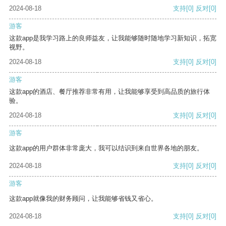
2024-08-18
支持
[0]
反对
[0]
游客
这款app是我学习路上的良师益友，让我能够随时随地学习新知识，拓宽
视野。
2024-08-18
支持
[0]
反对
[0]
游客
这款app的酒店、餐厅推荐非常有用，让我能够享受到高品质的旅行体
验。
2024-08-18
支持
[0]
反对
[0]
游客
这款app的用户群体非常庞大，我可以结识到来自世界各地的朋友。
2024-08-18
支持
[0]
反对
[0]
游客
这款app就像我的财务顾问，让我能够省钱又省心。
2024-08-18
支持
[0]
反对
[0]