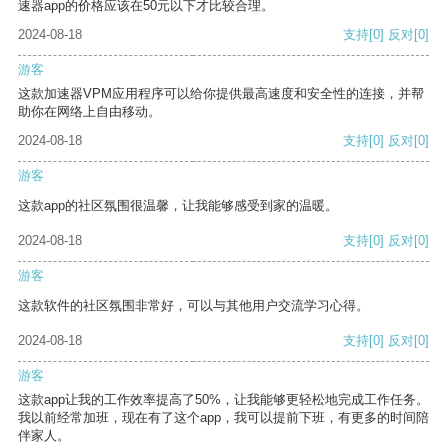
速器app的价格应该在50元以下才比较合理。
2024-08-18
支持
[0]
反对
[0]
游客
这款加速器VPM应用程序可以给你提供最高速度和安全性的连接，并帮
助你在网络上自由移动。
2024-08-18
支持
[0]
反对
[0]
游客
这款app的社区氛围很温馨，让我能够感受到家的温暖。
2024-08-18
支持
[0]
反对
[0]
游客
这款软件的社区氛围非常好，可以与其他用户交流学习心得。
2024-08-18
支持
[0]
反对
[0]
游客
这款app让我的工作效率提高了50%，让我能够更轻松地完成工作任务。
我以前经常加班，现在有了这个app，我可以提前下班，有更多的时间陪
伴家人。