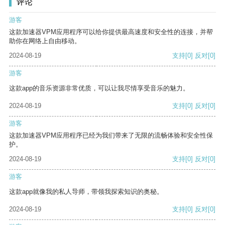
评论
游客
这款加速器VPM应用程序可以给你提供最高速度和安全性的连接，并帮
助你在网络上自由移动。
2024-08-19
支持
[0]
反对
[0]
游客
这款app的音乐资源非常优质，可以让我尽情享受音乐的魅力。
2024-08-19
支持
[0]
反对
[0]
游客
这款加速器VPM应用程序已经为我们带来了无限的流畅体验和安全性保
护。
2024-08-19
支持
[0]
反对
[0]
游客
这款app就像我的私人导师，带领我探索知识的奥秘。
2024-08-19
支持
[0]
反对
[0]