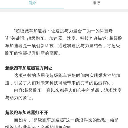
简介
排行
"超级跑车加速器：让速度与力量合二为一的科技奇
迹"关键词: 超级跑车、加速器、速度、科技奇迹描述: 超级跑
车加速器是一项创新科技，通过将速度与力量结合，将超级
跑车的性能提升到新的高度。
超级跑车加速器官方网址
这项科技的应用使超级跑车在短时间内实现爆发性的加
速，引发了人们对未来科技可能带来的变革的热烈探讨。
内容:超级跑车一直以来都是人们心中的梦想，追求速度
与动力的象征。
超级跑车加速器打不开
而如今，“超级跑车加速器”这一前沿科技的出现，给超
级跑车行业带来了全新的想象空间。