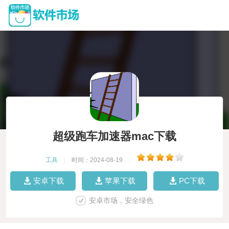
超级跑车加速器mac下载
工具
|
时间：2024-08-19
|
安卓下载
苹果下载
PC下载
安卓市场，安全绿色