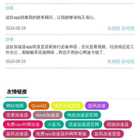
游客
这款app就像我的财务顾问，让我能够省钱又省心。
2024-08-19
支持
[0]
反对
[0]
游客
这款加速器app简直是居家旅行必备神器，无论是看视频、玩游戏还是工
作办公，都能畅享高速网络，再也不用担心网速卡顿了。
2024-08-19
支持
[0]
反对
[0]
友情链接
网站地图
QuickQ
旋风加速度器
旋风加速
坚果加速器
tiktok加速器
狗急加速器官网
免费vqn外网加速
小蓝鸟
优途加速器官网
风驰加速器
旋风加速器
免费vps加速器外网苹果版
旋风加速度器