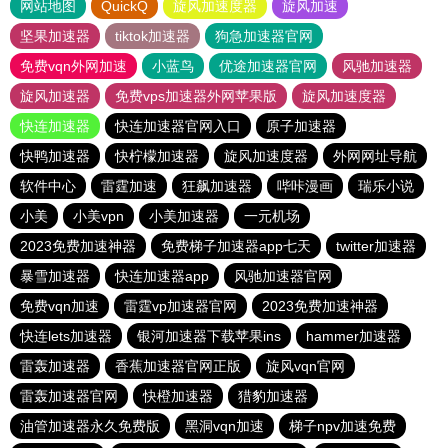
网站地图
QuickQ
旋风加速度器
旋风加速
坚果加速器
tiktok加速器
狗急加速器官网
免费vqn外网加速
小蓝鸟
优途加速器官网
风驰加速器
旋风加速器
免费vps加速器外网苹果版
旋风加速度器
快连加速器
快连加速器官网入口
原子加速器
快鸭加速器
快柠檬加速器
旋风加速度器
外网网址导航
软件中心
雷霆加速
狂飙加速器
哔咔漫画
瑞乐小说
小美
小美vpn
小美加速器
一元机场
2023免费加速神器
免费梯子加速器app七天
twitter加速器
暴雪加速器
快连加速器app
风驰加速器官网
免费vqn加速
雷霆vp加速器官网
2023免费加速神器
快连lets加速器
银河加速器下载苹果ins
hammer加速器
雷轰加速器
香蕉加速器官网正版
旋风vqn官网
雷轰加速器官网
快橙加速器
猎豹加速器
油管加速器永久免费版
黑洞vqn加速
梯子npv加速免费