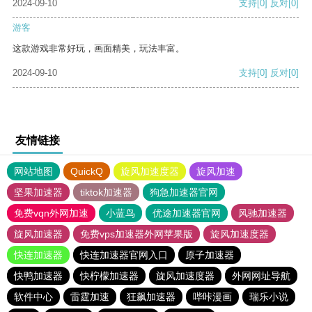
2024-09-10
支持
[0]
反对
[0]
游客
这款游戏非常好玩，画面精美，玩法丰富。
2024-09-10
支持
[0]
反对
[0]
友情链接
网站地图
QuickQ
旋风加速度器
旋风加速
坚果加速器
tiktok加速器
狗急加速器官网
免费vqn外网加速
小蓝鸟
优途加速器官网
风驰加速器
旋风加速器
免费vps加速器外网苹果版
旋风加速度器
快连加速器
快连加速器官网入口
原子加速器
快鸭加速器
快柠檬加速器
旋风加速度器
外网网址导航
软件中心
雷霆加速
狂飙加速器
哔咔漫画
瑞乐小说