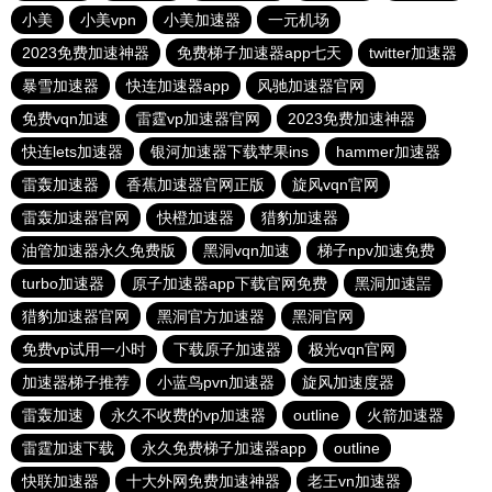
小美
小美vpn
小美加速器
一元机场
2023免费加速神器
免费梯子加速器app七天
twitter加速器
暴雪加速器
快连加速器app
风驰加速器官网
免费vqn加速
雷霆vp加速器官网
2023免费加速神器
快连lets加速器
银河加速器下载苹果ins
hammer加速器
雷轰加速器
香蕉加速器官网正版
旋风vqn官网
雷轰加速器官网
快橙加速器
猎豹加速器
油管加速器永久免费版
黑洞vqn加速
梯子npv加速免费
turbo加速器
原子加速器app下载官网免费
黑洞加速噐
猎豹加速器官网
黑洞官方加速器
黑洞官网
免费vp试用一小时
下载原子加速器
极光vqn官网
加速器梯子推荐
小蓝鸟pvn加速器
旋风加速度器
雷轰加速
永久不收费的vp加速器
outline
火箭加速器
雷霆加速下载
永久免费梯子加速器app
outline
快联加速器
十大外网免费加速神器
老王vn加速器