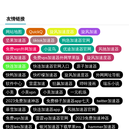
友情链接
网站地图
QuickQ
旋风加速度器
旋风加速
坚果加速器
tiktok加速器
狗急加速器官网
免费vqn外网加速
小蓝鸟
优途加速器官网
风驰加速器
旋风加速器
免费vps加速器外网苹果版
旋风加速度器
快连加速器
快连加速器官网入口
原子加速器
快鸭加速器
快柠檬加速器
旋风加速度器
外网网址导航
软件中心
雷霆加速
狂飙加速器
哔咔漫画
瑞乐小说
小美
小美vpn
小美加速器
一元机场
2023免费加速神器
免费梯子加速器app七天
twitter加速器
暴雪加速器
快连加速器app
风驰加速器官网
免费vqn加速
雷霆vp加速器官网
2023免费加速神器
快连lets加速器
银河加速器下载苹果ins
hammer加速器