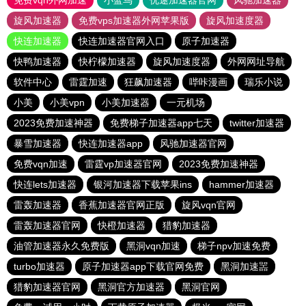
免费vqn外网加速
小蓝鸟
优途加速器官网
风驰加速器
旋风加速器
免费vps加速器外网苹果版
旋风加速度器
快连加速器
快连加速器官网入口
原子加速器
快鸭加速器
快柠檬加速器
旋风加速度器
外网网址导航
软件中心
雷霆加速
狂飙加速器
哔咔漫画
瑞乐小说
小美
小美vpn
小美加速器
一元机场
2023免费加速神器
免费梯子加速器app七天
twitter加速器
暴雪加速器
快连加速器app
风驰加速器官网
免费vqn加速
雷霆vp加速器官网
2023免费加速神器
快连lets加速器
银河加速器下载苹果ins
hammer加速器
雷轰加速器
香蕉加速器官网正版
旋风vqn官网
雷轰加速器官网
快橙加速器
猎豹加速器
油管加速器永久免费版
黑洞vqn加速
梯子npv加速免费
turbo加速器
原子加速器app下载官网免费
黑洞加速噐
猎豹加速器官网
黑洞官方加速器
黑洞官网