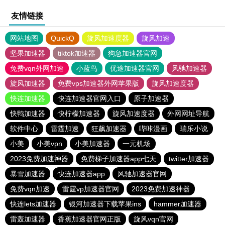
友情链接
网站地图
QuickQ
旋风加速度器
旋风加速
坚果加速器
tiktok加速器
狗急加速器官网
免费vqn外网加速
小蓝鸟
优途加速器官网
风驰加速器
旋风加速器
免费vps加速器外网苹果版
旋风加速度器
快连加速器
快连加速器官网入口
原子加速器
快鸭加速器
快柠檬加速器
旋风加速度器
外网网址导航
软件中心
雷霆加速
狂飙加速器
哔咔漫画
瑞乐小说
小美
小美vpn
小美加速器
一元机场
2023免费加速神器
免费梯子加速器app七天
twitter加速器
暴雪加速器
快连加速器app
风驰加速器官网
免费vqn加速
雷霆vp加速器官网
2023免费加速神器
快连lets加速器
银河加速器下载苹果ins
hammer加速器
雷轰加速器
香蕉加速器官网正版
旋风vqn官网