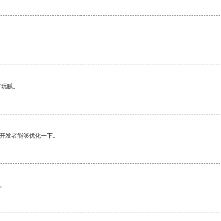
有玩腻。
望开发者能够优化一下。
。