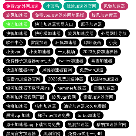
免费vqn外网加速
小蓝鸟
优途加速器官网
风驰加速器
旋风加速器
免费vps加速器外网苹果版
旋风加速度器
快连加速器
快连加速器官网入口
原子加速器
快鸭加速器
快柠檬加速器
旋风加速度器
外网网址导航
软件中心
雷霆加速
狂飙加速器
哔咔漫画
小美
小美vpn
小美加速器
一元机场
2023免费加速神器
免费梯子加速器app七天
twitter加速器
暴雪加速器
快连加速器app
风驰加速器官网
免费vqn加速
雷霆vp加速器官网
2023免费加速神器
快连lets加速器
银河加速器下载苹果ins
hammer加速器
雷轰加速器
香蕉加速器官网正版
旋风vqn官网
雷轰加速器官网
快橙加速器
猎豹加速器
油管加速器永久免费版
黑洞vqn加速
梯子npv加速免费
turbo加速器
原子加速器app下载官网免费
黑洞加速噐
猎豹加速器官网
黑洞官方加速器
黑洞官网
免费vp试用一小时