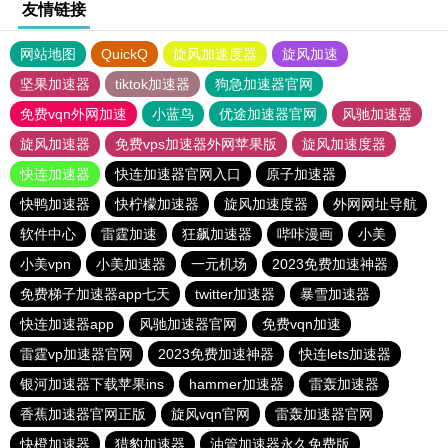
友情链接
网站地图
QuickQ
旋风加速度器
旋风加速
坚果加速器
tiktok加速器
狗急加速器官网
免费vqn外网加速
小蓝鸟
优途加速器官网
风驰加速器
旋风加速器
免费vps加速器外网苹果版
旋风加速度器
快连加速器
快连加速器官网入口
原子加速器
快鸭加速器
快柠檬加速器
旋风加速度器
外网网址导航
软件中心
雷霆加速
狂飙加速器
哔咔漫画
小美
小美vpn
小美加速器
一元机场
2023免费加速神器
免费梯子加速器app七天
twitter加速器
暴雪加速器
快连加速器app
风驰加速器官网
免费vqn加速
雷霆vp加速器官网
2023免费加速神器
快连lets加速器
银河加速器下载苹果ins
hammer加速器
雷轰加速器
香蕉加速器官网正版
旋风vqn官网
雷轰加速器官网
快橙加速器
猎豹加速器
油管加速器永久免费版