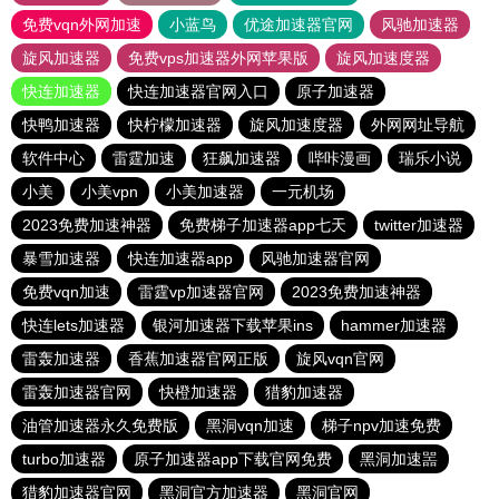
免费vqn外网加速
小蓝鸟
优途加速器官网
风驰加速器
旋风加速器
免费vps加速器外网苹果版
旋风加速度器
快连加速器
快连加速器官网入口
原子加速器
快鸭加速器
快柠檬加速器
旋风加速度器
外网网址导航
软件中心
雷霆加速
狂飙加速器
哔咔漫画
瑞乐小说
小美
小美vpn
小美加速器
一元机场
2023免费加速神器
免费梯子加速器app七天
twitter加速器
暴雪加速器
快连加速器app
风驰加速器官网
免费vqn加速
雷霆vp加速器官网
2023免费加速神器
快连lets加速器
银河加速器下载苹果ins
hammer加速器
雷轰加速器
香蕉加速器官网正版
旋风vqn官网
雷轰加速器官网
快橙加速器
猎豹加速器
油管加速器永久免费版
黑洞vqn加速
梯子npv加速免费
turbo加速器
原子加速器app下载官网免费
黑洞加速噐
猎豹加速器官网
黑洞官方加速器
黑洞官网