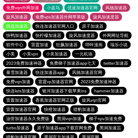
免费vqn外网加速
小蓝鸟
优途加速器官网
风驰加速器
旋风加速器
免费vps加速器外网苹果版
旋风加速度器
快连加速器
快连加速器官网入口
原子加速器
快鸭加速器
快柠檬加速器
旋风加速度器
外网网址导航
软件中心
雷霆加速
狂飙加速器
哔咔漫画
瑞乐小说
小美
小美vpn
小美加速器
一元机场
2023免费加速神器
免费梯子加速器app七天
twitter加速器
暴雪加速器
快连加速器app
风驰加速器官网
免费vqn加速
雷霆vp加速器官网
2023免费加速神器
快连lets加速器
银河加速器下载苹果ins
hammer加速器
雷轰加速器
香蕉加速器官网正版
旋风vqn官网
雷轰加速器官网
快橙加速器
猎豹加速器
油管加速器永久免费版
黑洞vqn加速
梯子npv加速免费
turbo加速器
原子加速器app下载官网免费
黑洞加速噐
猎豹加速器官网
黑洞官方加速器
黑洞官网