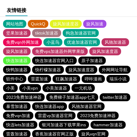
友情链接
网站地图
QuickQ
旋风加速度器
旋风加速
坚果加速器
tiktok加速器
狗急加速器官网
免费vqn外网加速
小蓝鸟
优途加速器官网
风驰加速器
旋风加速器
免费vps加速器外网苹果版
旋风加速度器
快连加速器
快连加速器官网入口
原子加速器
快鸭加速器
快柠檬加速器
旋风加速度器
外网网址导航
软件中心
雷霆加速
狂飙加速器
哔咔漫画
瑞乐小说
小美
小美vpn
小美加速器
一元机场
2023免费加速神器
免费梯子加速器app七天
twitter加速器
暴雪加速器
快连加速器app
风驰加速器官网
免费vqn加速
雷霆vp加速器官网
2023免费加速神器
快连lets加速器
银河加速器下载苹果ins
hammer加速器
雷轰加速器
香蕉加速器官网正版
旋风vqn官网