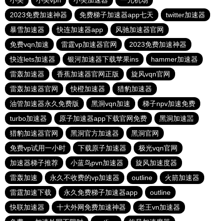
小美
小美vpn
小美加速器
一元机场
2023免费加速神器
免费梯子加速器app七天
twitter加速器
暴雪加速器
快连加速器app
风驰加速器官网
免费vqn加速
雷霆vp加速器官网
2023免费加速神器
快连lets加速器
银河加速器下载苹果ins
hammer加速器
雷轰加速器
香蕉加速器官网正版
旋风vqn官网
雷轰加速器官网
快橙加速器
猎豹加速器
油管加速器永久免费版
黑洞vqn加速
梯子npv加速免费
turbo加速器
原子加速器app下载官网免费
黑洞加速噐
猎豹加速器官网
黑洞官方加速器
黑洞官网
免费vp试用一小时
下载原子加速器
极光vqn官网
加速器梯子推荐
小蓝鸟pvn加速器
旋风加速度器
雷轰加速
永久不收费的vp加速器
outline
火箭加速器
雷霆加速下载
永久免费梯子加速器app
outline
快联加速器
十大外网免费加速神器
老王vn加速器