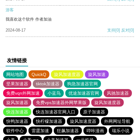
游客
我喜欢这个软件 作者加油
2024-08-17
支持
[0]
反对
[0]
友情链接
网站地图
QuickQ
旋风加速度器
旋风加速
坚果加速器
tiktok加速器
狗急加速器官网
免费vqn外网加速
小蓝鸟
优途加速器官网
风驰加速器
旋风加速器
免费vps加速器外网苹果版
旋风加速度器
快连加速器
快连加速器官网入口
原子加速器
快鸭加速器
快柠檬加速器
旋风加速度器
外网网址导航
软件中心
雷霆加速
狂飙加速器
哔咔漫画
瑞乐小说